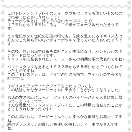
このドレスデンスプレイのティーボウルは、とても珍しいものなの
で出会ったときにうれしくて♪
ティーボウルとは、持ちてのないカップのことで、
１７世紀から１８世紀ころは、この形がフォーマルだったそうで
す。
１９世紀や２０世紀の初頭の頃でも、伝統を重んじるイギリス人は
好んでこの持ち手のないティーボウルを使っていた人もいたそうで
す。
その後、熱いお湯で紅茶を飲むことが主流になり、ハンドルがスタ
ンダードになったそうです。
１９３５年に発表された、スージーさんの初期の頃の代表作ですね♪
バックスタンプを見ると１９３２年から６５年にかけてつくられて
いたものですね。
この「ドレスデン」は、ドイツの年の名前で、マイセン焼で有名な
町ですね。
イギリスのアンティークフェアをまわっていても、
この頃はなかなかスージーさんに出会うことが少なくなりました。
お店の方のお話によると、アメリカのバイヤーさんが大量に買い取
ってしまうそうです。
そんな貴重なドレンスデンスプレイに、この時期に出会えたことが
とてもうれしかったです♪
このお花たちも、スージーさんらしい柔らかな優雅なお花たちです
ね。
緑のブラシタッチの優しい色使いの珍しいティーボウルさんです
ね。