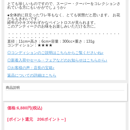
とても珍しいものですので、スージー・クーパーをコレクションさ
れている方にもいかがでしょうか♪
●全体的に目立ったワレ等もなく、とても状態だと思います。 お花
たちもきれいです。
経年の小キズやわずかなペイントロスが見られます。
このアンティークのお味をお楽しみいただける方に。
・・・・・・・・・・・・・・・・・・・・・・・・・・・・・・
・・・・・・・・・・・
直径：11cm×高さ：6cm×容量：300cc×重さ：131g
コンディション：★★★★
◎コンディションのご説明はこちらからご覧くださいね♪
◎新着入荷やセール・フェアなどのお知らせはこちらから♪
◎お客様の声：店長の宝箱♪
返品についての詳細はこちら
商品説明
価格:
6,880円
(税込)
[ポイント還元 206ポイント～]