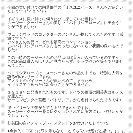
今回の買い付けでの陶器部門の「ミスユニバース」さんをご紹介い
たします（*＾０＾*）/
イギリスに買い付けに伺うたびに探していた憧れの
スージー・クーパーさんの美しい「パトリシアローズ」に出会うこ
とができました♪
ウェッジウッドのコレクターのアンさんが探してくれたのです（感
激です＾＾）
アンさんのお品は、どれも最高のコンディションで、
このパトリシアローズさんもめったにないくらい状態の良いもので
した♪
この当時のスージーさんのお品はほぼ貫入が入っているのですが、
このお品は貫入もほとんど見当たらず、チップやカケ等もありませ
んでした。
パトリシアローズは、スージーさんの作品の中でも、特別な人気を
誇る幻のシリーズですね。
アメリカのバイヤーさんが買い占めてしまうため、
イギリスでもめったに出会うことができません。
１９３８年に発表されたものです。ドイツの薔薇の園芸家コルデス
が産んだ
サーモンピンクの薔薇「パトリシア」から名付けられたそうです♪
淡いグリーンの帯がとても上品できれいですね。
スージー・クーパーをコレクションされている方にも、ぜひいかが
でしょうか♪
◎英国の白いディスプレイスタンドをお付けいたしますね♪
●全体的に目立ったワレ等もなく、とても良い状態だと思います。お