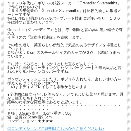
１９５０年代にイギリスの銀器メーカー「Grenadier Slversmiths」
で作られたものです。
１９４５年創業の「Grenadier Slversmiths」は比較的新しい銀器メ
ーカーですが
特にEPNSと呼ばれるシルバープレート技術に定評があり、１００
年は持つと言われています。
Grenadier（グレナディア）とは、赤い制服と背の高い黒い帽子で有
名な
イギリスの「近衛歩兵連隊」を意味します。
その名の通り、英国らしい伝統的で気品のあるデザインを得意とし
ています。
直径が８．５cm のスモールサイズのカップが２点、お箱に収まっ
ています。
手に持ってみると、しっかりとした重さがあります。
動の上に純銀をコーティングしたシルバープレートの最高級品と言
われるシルバーオンコッパーですね。
ボンボンディッシュにしたり、ポプリを入れたり、楽しい使い方を
考えてあげてくださいね(*^^*)
このままディスプレイしても素敵かと思います。
●全体的に目立ったワレ等もなく、とてもよい状態だと思います。透
かし細工たちもきれいです。
経年のわずかな変色等はあるかと思います。
・・・・・・・・・・・・・・・・・・・・・・・・・・・・・・
・・・・・・・・・・・
直径：8.5cm×高さ：3.cm×重さ：58g
箱 全長22.5cm×横9.5cm
コンディション：★★★★
◎コンディションのご説明はこちらからご覧くださいね♪