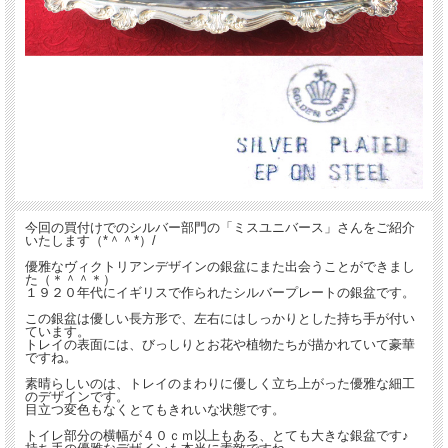
今回の買付けでのシルバー部門の「ミスユニバース」さんをご紹介
いたします（*＾＾*）/
優雅なヴィクトリアンデザインの銀盆にまた出会うことができまし
た（＊＾＾＊）
１９２０年代にイギリスで作られたシルバープレートの銀盆です。
この銀盆は優しい長方形で、左右にはしっかりとした持ち手が付い
ています。
トレイの表面には、びっしりとお花や植物たちが描かれていて豪華
ですね。
素晴らしいのは、トレイのまわりに優しく立ち上がった優雅な細工
のデザインです。
目立つ変色もなくとてもきれいな状態です。
トイレ部分の横幅が４０ｃｍ以上もある、とても大きな銀盆です♪