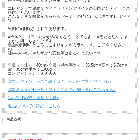
持ち手の優雅なデザインも本当に素敵ですね。
エレガントで優雅なヴィクトリアンデザインの英国アンティークの
銀盆だと思います。
こんな大きな銀盆があったらパーティの時にも大活躍ですね（*＾＾
*）
裏側に刻印も押されてあります。
●全体的に目立ったゆがみ等もなく、とてもよい状態だと思います。
すかし細工もきれいです。
裏面の刻印のところにこすりキズがミラれます。ご了承ください
ね。
経年の小キズやわずかな変色等はあるかと思います。
・・・・・・・・・・・・・・・・・・・・・・・・・・・・・・
・・・・・・・・・・・
全長（本体）：40cm×全長（持ち手迄）：56.5cm×高さ：5.7cm×
縦：35cm×重さ：1060g
コンディション：★★★★
◎コンディションのご説明はこちらからご覧くださいね♪
◎新着入荷やセール・フェアなどのお知らせはこちらから♪
◎お客様の声：店長の宝箱♪
返品についての詳細はこちら
商品説明