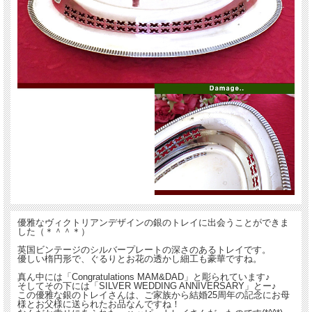
優雅なヴィクトリアンデザインの銀のトレイに出会うことができま
した（＊＾＾＊）
英国ビンテージのシルバープレートの深さのあるトレイです。
優しい楕円形で、ぐるりとお花の透かし細工も豪華ですね。
真ん中には「Congratulations MAM&DAD」と彫られています♪
そしてその下には「SILVER WEDDING ANNIVERSARY」とー♪
この優雅な銀のトレイさんは、ご家族から結婚25周年の記念にお母
様とお父様に送られたお品なんですね！