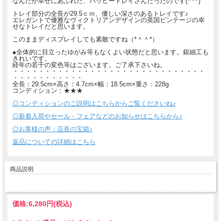
なんだか幸せにあふれた、ハッピートレイさんだったのです(*^^*)
トレイ部分の全長が29.5ｃｍ、優しい深さのあるトレイです♪
エレガントで優雅なヴィクトリアンデザインの英国ビンテージの幸
せなトレイだと思います。
このままディスプレイしても素敵ですね（*＾＾*）
●全体的に目立ったゆがみ等もなくよい状態だと思います。銀細工も
きれいです。
経年の若干の変色等はございます。ご了承下さいね。
・・・・・・・・・・・・・・・・・・・・・・・・・・・・・・
・・・・・・・・・・・
全長：29.5cm×高さ：4.7cm×幅：18.5cm×重さ：228g
コンディション：★★★
◎コンディションのご説明はこちらからご覧くださいね♪
◎新着入荷やセール・フェアなどのお知らせはこちらから♪
◎お客様の声：店長の宝箱♪
返品についての詳細はこちら
商品説明
価格:
6,280円
(税込)