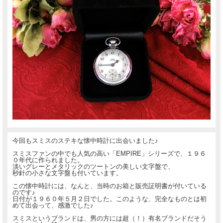
今回もスミスのステキな懐中時計に出会いました♪
スミスファンの中でも人気の高い「EMPIRE」シリーズで、１９６
０年代に作られました。
淡いグレーとメタリックのツートンの美しい文字盤で、
秒針の小さな文字盤も付いています。
この懐中時計には、なんと、当時のお箱と販売証明書が付いている
のです♪
日付が１９６０年５月２日でした。このような、完全なものとは初
めて出会って、感激でした♪
スミスというブランドは、男の方には超（！）有名ブランドだそう