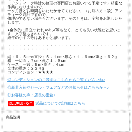
（アンティーク時計の修理の専門店にお願いする予定です）精密な
作業になりますので、
一ヶ月ほどお時間をいただかせてください。（お店の方：談）アン
ティーク時計ですので、
修理ができない場合もございます。そのときは、全額をお返しいた
します。
●全体的に目立つわれやキズ等もなく、とても良い状態だと思いま
す。文字盤もきれいです。
経年の小キズ等はあるかと思います。
・・・・・・・・・・・・・・・・・・・・・・・・・・・・・・
・・・・・・・・・・・
縦：６．５cm×直径：５．１cm×厚さ：１．６cm×重さ：６２g
箱 一辺５．７cm×高さ１．８cm
ケース 一辺：９m×高さ：４cm
全体の重さ：２２４g
コンディション：★★★★
◎コンディションのご説明はこちらからご覧くださいね♪
◎新着入荷やセール・フェアなどのお知らせはこちらから♪
◎お客様の声：店長の宝箱♪
返品についての詳細はこちら
商品説明