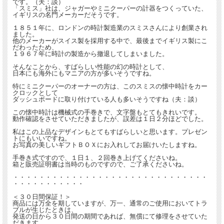
です。（夫：談）
「スミス」社は、ジャガーやミニクーパーの計器をつくっていた、
イギリスの名門メーカーだそうです。
１８５１年に、ロンドンの時計製造業のスミスさんにより創業され
ました。
他のメーカーがスイス製を採用する中で、最後までイギリス製にこ
だわったため、
１９６７年に時計の製造から撤退してしまいました。
そんなことから、すばらしい性能の幻の時計として、
日本にも海外にもマニアの方が多いそうですね。
特にミニクーパーのオーナーの方は、このスミスの懐中時計をカー
クロックとして
ダッシュボードに取り付けている人も多いそうですね（夫：談）
この懐中時計は機械式の手巻きで、文字盤もとてもきれいです。
動作確認をさせていただきましたが、誤差は１日２分ほどでした。
私はこの上品なデザインもとてもすばらしいと思います。プレゼン
トにもいいですね。
お写真の美しいギフトＢＯＸにお入れしてお届けいたしますね。
手巻き式ですので、１日１、２回巻き上げてくださいね。
箱と販売証明書は当時のものですので、ご了承くださいね。
・・・・・・・・・・・・・・・・・・・・・・・・・・・・・・
・・・・・・・・・・・
＜３０日間保証！＞
商品には万全を期していますが、万一、通常のご使用においてトラ
ブルが生じたときは、
発送の日から３０日間の期間であれば、無償にて修理をさせていた
だきます。