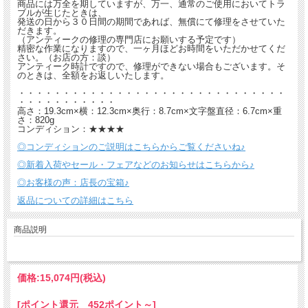
商品には万全を期していますが、万一、通常のご使用においてトラ
ブルが生じたときは、
発送の日から３０日間の期間であれば、無償にて修理をさせていた
だきます。
（アンティークの修理の専門店にお願いする予定です）
精密な作業になりますので、一ヶ月ほどお時間をいただかせてくだ
さい。（お店の方：談）
アンティーク時計ですので、修理ができない場合もございます。そ
のときは、全額をお返しいたします。
・・・・・・・・・・・・・・・・・・・・・・・・・・・・・・
・・・・・・・・・・・
高さ：19.3cm×横：12.3cm×奥行：8.7cm×文字盤直径：6.7cm×重
さ：820g
コンディション：★★★★
◎コンディションのご説明はこちらからご覧くださいね♪
◎新着入荷やセール・フェアなどのお知らせはこちらから♪
◎お客様の声：店長の宝箱♪
返品についての詳細はこちら
商品説明
価格:
15,074円
(税込)
[ポイント還元 452ポイント～]