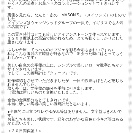
たくさんの金彩とお花たちのコラボレーションがとてもきれいで
す。
裏側を見たら、なんと！あの「MASON’S」（メイソンズ）のもので
した。
メイソンズはウェッジウッドグループの一員で、イギリスでも人気
の名窯です♪
この置き時計はとても珍しいアイアンストーンで作られています。
１２００度以上の高温で焼かれるため、とても強くしっかりとした
重さになります。
ふちや台座、てっぺんのオブジェを彩る金彩もきれいですね♪
私はこんな陶器の置時計が好きなので、出会った時にはとってもう
れしかったです♪
美しい白色の文字盤の上に、シンプルで美しいローマ数字たちがデ
ザインされています。
そして、この置時計は『クォーツ』です。
動作確認をさせていただきましたが、一日の誤差はほとんど感じら
れませんでした。
取り外しは、文字盤の部分を手前に引き出します。
（電池は新しいものと交換いたしました。）
金色の金属部分もとてもきれいです。
本当に珍しい陶器の美しい置時計だと思います。
●全体的に目立つワレやゆがみ等はありません。文字盤はきれいで
す。
お花たちも美しい状態です。経年のわずかな変色と小キズ等はある
かと思います。
＜３０日間保証！＞