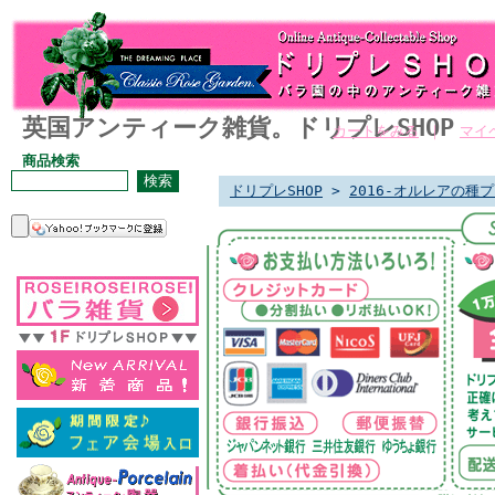
英国アンティーク雑貨。ドリプレSHOP
カートをみる
｜
マイ
商品検索
ドリプレSHOP
>
2016-オルレアの種