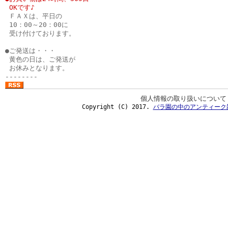
●
OKです♪
●
ＦＡＸは、平日の
●
10：00～20：00に
●
受け付けております。
●
●ご発送は・・・
●
黄色の日は、ご発送が
●
お休みとなります。
--------
個人情報の取り扱いについて
Copyright (C) 2017.
バラ園の中のアンティーク雑