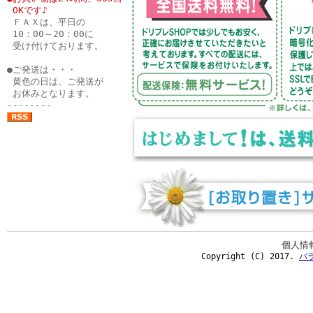
●
OKです♪
●
ＦＡＸは、平日の
●
10：00～20：00に
●
受け付けております。
●
●ご発送は・・・
●
黄色の日は、ご発送が
●
お休みとなります。
--------
個人情
Copyright (C) 2017.
バ