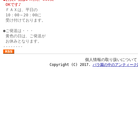
●
OKです♪
●
ＦＡＸは、平日の
●
10：00～20：00に
●
受け付けております。
●
●ご発送は・・・
●
黄色の日は、ご発送が
●
お休みとなります。
--------
個人情報の取り扱いについて
Copyright (C) 2017.
バラ園の中のアンティーク雑