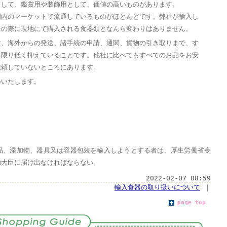
として、鑑賞用や装飾用として、価値の高いものがあります。
国内のマーケットで流通しているものがほとんどです。弊社が輸入し
行の際に現地にて購入される食器類となんら変わりはありません。
け、海外からの発送、諸手続の申請、通関、貨物の引き取りまで、す
る限り低く抑えていることです。他社に比べてもすべてのお品をお安
依頼していないところにあります。
いいたします。
品、添加物、器具又は容器包装を輸入しようとする者は、厚生労働省令
働大臣に届け出なければならない。
2022-02-07 08:59
輸入食器の取り扱いについて
｜
page top