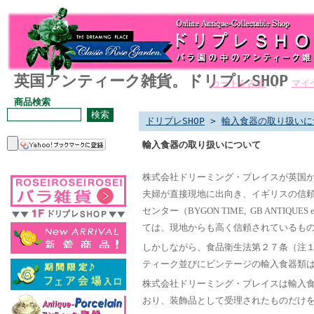
英国アンティーク雑貨。ドリプレSHOP
カートをみる
｜
マイ
商品検索
ドリプレSHOP
>
輸入食器の取り扱いに
輸入食器の取り扱いについて
株式会社ドリーミング・プレイスが英国
夫婦が直接現地に出向き、イギリスの信
センター（
BYGON TIME, GB ANTIQUES e
ては、現地からも高く信頼されているも
しかしながら、食品衛生法第２７条（注
ティーク並びにビンテージの輸入食器類
株式会社ドリーミング・プレイスは輸入
おり、装飾品として受理されたものだけ