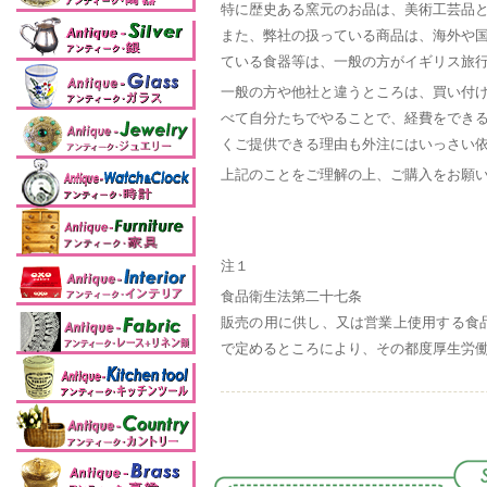
特に歴史ある窯元のお品は、美術工芸品
また、弊社の扱っている商品は、海外や
ている食器等は、一般の方がイギリス旅
一般の方や他社と違うところは、買い付
べて自分たちでやることで、経費をでき
くご提供できる理由も外注にはいっさい
上記のことをご理解の上、ご購入をお願
注１
食品衛生法第二十七条
販売の用に供し、又は営業上使用する食
で定めるところにより、その都度厚生労