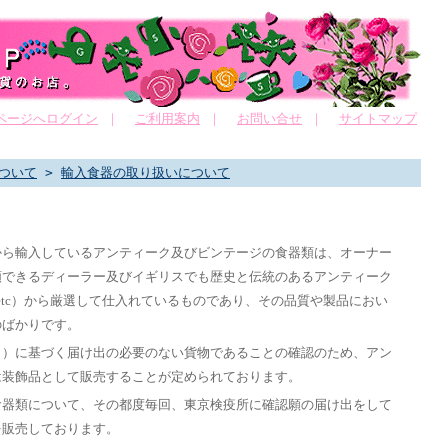
ページへログイン
｜
ご利用案内
｜
お問い合せ
｜
サイトマップ
ついて
>
輸入食器の取り扱いについて
から輸入しているアンティーク及びビンテージの食器類は、オーナー
頼できるディーラー及びイギリスでも歴史と伝統のあるアンティーク
tc
）から厳選して仕入れているものであり、その品質や製品におい
のばかりです。
１）に基づく届け出の必要のない貨物であることの確認のため、アン
は装飾品として販売することが定められております。
食器類について、その都度毎回、東京検疫所に確認願の届け出をして
を販売しております。