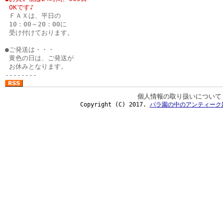
●
OKです♪
●
ＦＡＸは、平日の
●
10：00～20：00に
●
受け付けております。
●
●ご発送は・・・
●
黄色の日は、ご発送が
●
お休みとなります。
--------
個人情報の取り扱いについて
Copyright (C) 2017.
バラ園の中のアンティーク雑