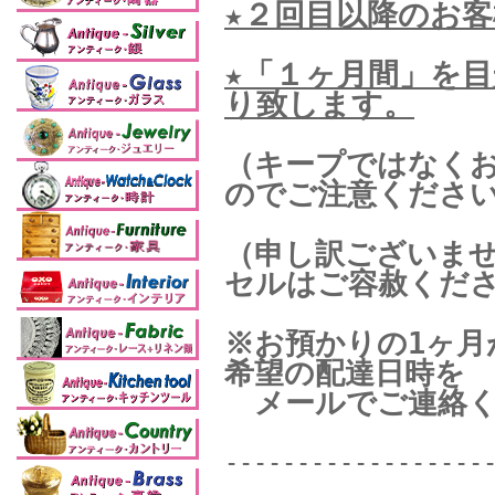
★２回目以降のお
★「１ヶ月間」を
り致します。
（キープではなく
のでご注意くださ
（申し訳ございま
セルはご容赦くだ
※お預かりの1ヶ
希望の配達日時を
メールでご連絡く
------------------