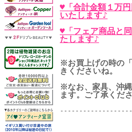
♥「合計金額１万円
いたします♪
♥「フェア商品と
たします♪
※お買上げの時の
きくださいね。
※なお、家具、沖
ます。ご了承くだ
------------------