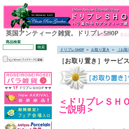
英国アンティーク雑貨。ドリプレSHOP
カートをみる
｜
マイ
商品検索
ドリプレSHOP
>
お取り置き
>
［お取
［お取り置き］サービス
＜ドリプレＳＨ
ご説明＞