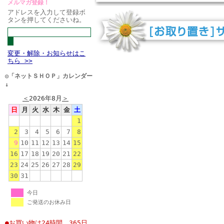
メルマガ登録！
アドレスを入力して登録ボ
タンを押してくださいね。
変更・解除・お知らせはこ
ちら >>
◎「ネットＳＨＯＰ」カレンダー
↓
＜
2026年8月
＞
日
月
火
水
木
金
土
1
2
3
4
5
6
7
8
9
10
11
12
13
14
15
16
17
18
19
20
21
22
23
24
25
26
27
28
29
30
31
今日
ご発送のお休み日
●お買い物は24時間、365日