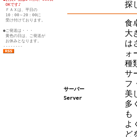
探
●
OKです♪
●
ＦＡＸは、平日の
●
10：00～20：00に
●
受け付けております。
食
●
●ご発送は・・・
大
●
黄色の日は、ご発送が
●
お休みとなります。
は
--------
ォ
種
サ
フ
サーバー
美
Server
多
も
よ
ど