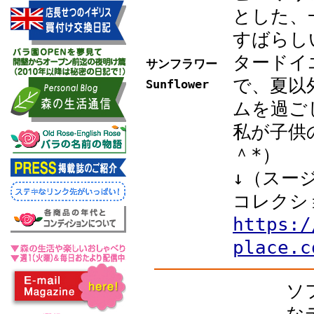
とした、
すばらし
タードイ
サンフラワー
で、夏以
Sunflower
ムを過ご
私が子供
＾*）
↓（スー
コレクシ
https:/
place.c
ソ
な