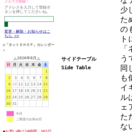
メルマガ登録！
アドレスを入力して登録ボ
少
タンを押してくださいね。
た
の
変更・解除・お知らせはこ
ちら >>
ト
◎「ネットＳＨＯＰ」カレンダー
「
↓
う
＜
2026年8月
＞
サイドテーブル
日
月
火
水
木
金
土
同
Side Table
1
も
2
3
4
5
6
7
8
9
10
11
12
13
14
15
イ
16
17
18
19
20
21
22
ル
23
24
25
26
27
28
29
30
31
ェ
今日
た
ご発送のお休み日
な
●お買い物は24時間、365日