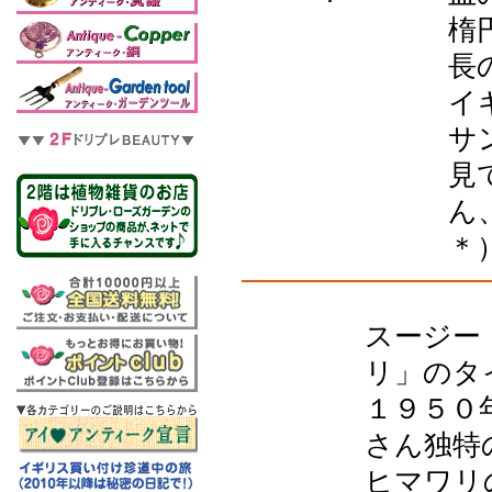
楕
長
イ
サ
見
ん
＊
スージー
リ」のタ
１９５０
さん独特
ヒマワリ