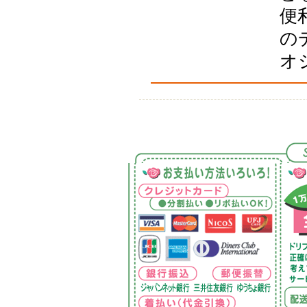
便
の
オ