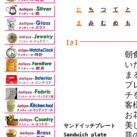
た
ち
つ
て
と
ま
み
む
め
も
【さ】
朝
い
ま
プ
チ
客
お
美
サンドイッチプレート
皿
Sandwich plate