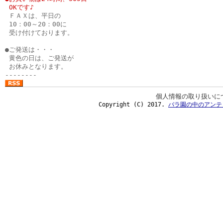
●
OKです♪
●
ＦＡＸは、平日の
●
10：00～20：00に
●
受け付けております。
●
●ご発送は・・・
●
黄色の日は、ご発送が
●
お休みとなります。
--------
個人情報の取り扱いに
Copyright (C) 2017.
バラ園の中のアンテ