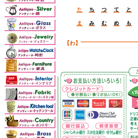
た
ち
つ
て
と
ま
み
む
め
も
【わ】