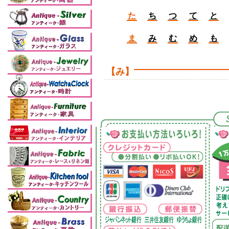
た
ち
つ
て
と
ま
み
む
め
も
【み】