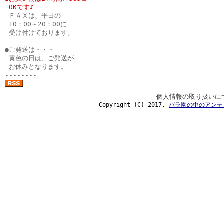
●
OKです♪
●
ＦＡＸは、平日の
●
10：00～20：00に
●
受け付けております。
●
●ご発送は・・・
●
黄色の日は、ご発送が
●
お休みとなります。
--------
個人情報の取り扱いに
Copyright (C) 2017.
バラ園の中のアンテ